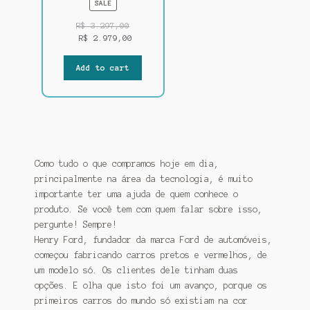
P
SALE
R
O
R$
3.297,00
D
R$
2.979,00
U
C
Add to cart
T
O
N
S
A
L
E
Como tudo o que compramos hoje em dia,
principalmente na área da tecnologia, é muito
importante ter uma ajuda de quem conhece o
produto. Se você tem com quem falar sobre isso,
pergunte! Sempre!
Henry Ford, fundador da marca Ford de automóveis,
começou fabricando carros pretos e vermelhos, de
um modelo só. Os clientes dele tinham duas
opções. E olha que isto foi um avanço, porque os
primeiros carros do mundo só existiam na cor