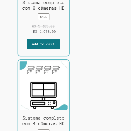
Sistema completo
com 8 câmeras HD
P
SALE
R
O
R$
5.493,00
D
R$
4.978,00
U
C
Add to cart
T
O
N
S
A
L
E
Sistema completo
com 4 câmeras HD