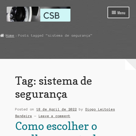
Skip
Skip
Menu
to
to
navigation
content
Home
Home
Posts tagged “sistema de segurança”
Carrinho
Finalização de compra
Loja
Tag:
sistema de
Minha conta
segurança
Quem Somos
Posted on
18 de April de 2022
by
Diogo Leitoles
Bandeira
—
Leave a comment
Como escolher o