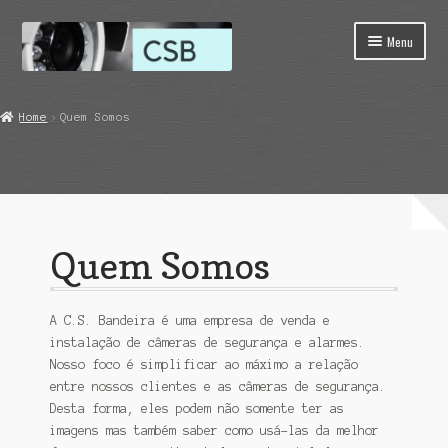
Skip
Skip
Menu
to
to
navigation
content
Home
Home
Quem Somos
Carrinho
Finalização de compra
Loja
Quem Somos
Minha conta
Quem Somos
A C.S. Bandeira é uma empresa de venda e
instalação de câmeras de segurança e alarmes.
Nosso foco é simplificar ao máximo a relação
entre nossos clientes e as câmeras de segurança.
Desta forma, eles podem não somente ter as
imagens mas também saber como usá-las da melhor