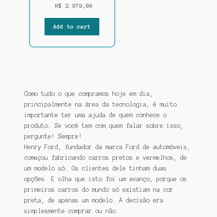
D
R$
2.979,00
U
C
Add to cart
T
O
N
S
A
L
E
Como tudo o que compramos hoje em dia,
principalmente na área da tecnologia, é muito
importante ter uma ajuda de quem conhece o
produto. Se você tem com quem falar sobre isso,
pergunte! Sempre!
Henry Ford, fundador da marca Ford de automóveis,
começou fabricando carros pretos e vermelhos, de
um modelo só. Os clientes dele tinham duas
opções. E olha que isto foi um avanço, porque os
primeiros carros do mundo só existiam na cor
preta, de apenas um modelo. A decisão era
simplesmente comprar ou não.