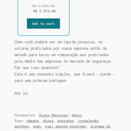
ON
SALE
R$
3.550,00
R$
3.276,00
Add to cart
Como você poderá ver em rápida pesquisa, os
valores praticados por nossa empresa estão da
metade para baixo em comparação aos praticados
pela média das empresas do mercado de segurança.
Por que isso acontece?
Esta é uma resposta simples, que ficará – porém –
para uma próxima postagem.
Até lá!
Categories:
Dicas Técnicas
,
Geral
Tags:
câmera
,
dicas
,
gravador
,
instalação
,
pacotes
,
qual
,
qual pacote escolher
,
sistema de