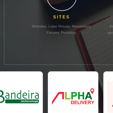
SITES
Websites, Lojas Virtuais, Newsletters,
E
Forums, Portfólios.
ger