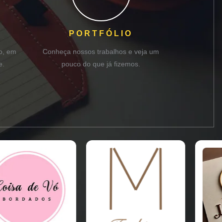
PORTFÓLIO
o, em
Conheça nossos trabalhos e veja um
e.
pouco do que já fizemos.