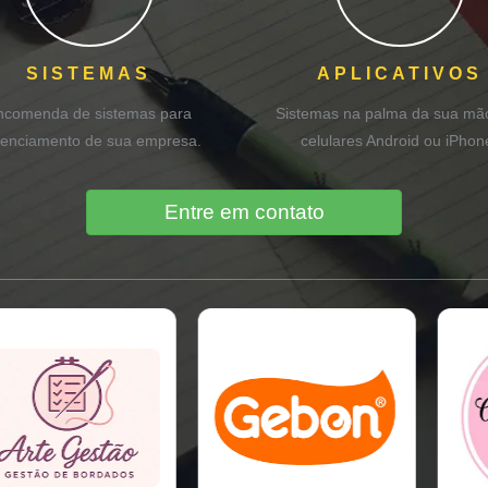
SISTEMAS
APLICATIVOS
ncomenda de sistemas para
Sistemas na palma da sua mã
enciamento de sua empresa.
celulares Android ou iPhon
Entre em contato